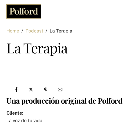
Skip
Men
to
content
Home
/
Podcast
/
La Terapia
La Terapia
Una producción original de Polford
Cliente:
La voz de tu vida