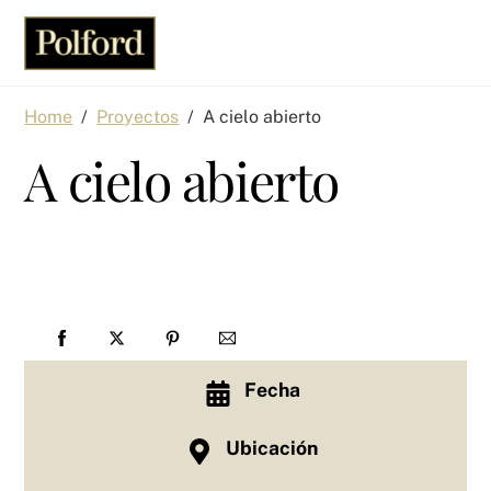
Skip
Men
to
content
Home
/
Proyectos
/
A cielo abierto
A cielo abierto
Fecha
Ubicación