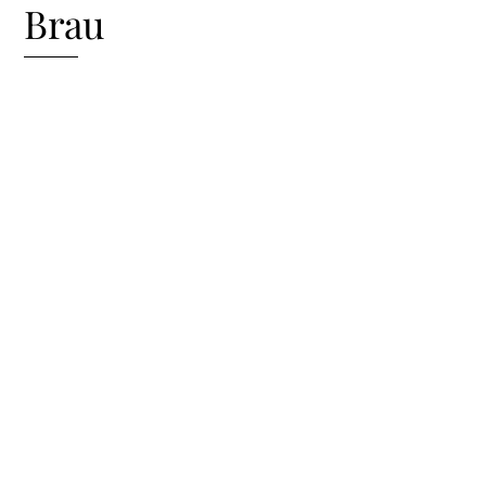
Brau
Morir-ne disset