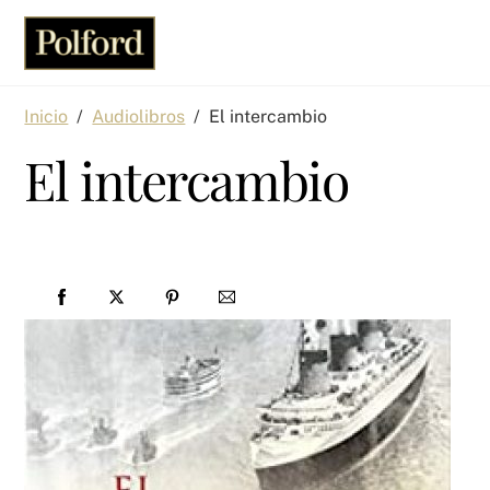
Skip
Men
to
content
Inicio
/
Audiolibros
/
El intercambio
El intercambio