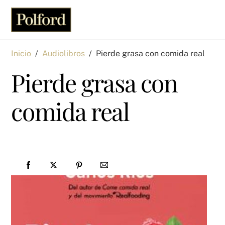
Skip
Men
to
content
Inicio
/
Audiolibros
/
Pierde grasa con comida real
Pierde grasa con
comida real