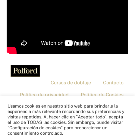
Cursos de doblaje
Contacto
Política de privacidad
Política de Cookies
Usamos cookies en nuestro sitio web para brindarle la
Aviso legal
experiencia más relevante recordando sus preferencias y
Copyright © 2026 – Polford
visitas repetidas. Al hacer clic en "Aceptar todo", acepta
el uso de TODAS las cookies. Sin embargo, puede visitar
"Configuración de cookies" para proporcionar un
consentimiento controlado.