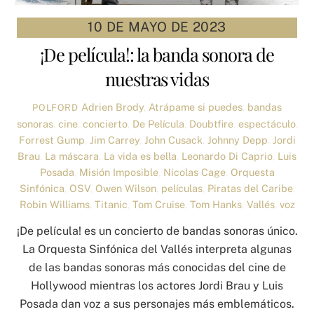
10 DE MAYO DE 2023
¡De película!: la banda sonora de
nuestras vidas
Adrien Brody
,
Atrápame si puedes
,
bandas
POLFORD
sonoras
,
cine
,
concierto
,
De Película
,
Doubtfire
,
espectáculo
,
Forrest Gump
,
Jim Carrey
,
John Cusack
,
Johnny Depp
,
Jordi
Brau
,
La máscara
,
La vida es bella
,
Leonardo Di Caprio
,
Luis
Posada
,
Misión Imposible
,
Nicolas Cage
,
Orquesta
Sinfónica
,
OSV
,
Owen Wilson
,
películas
,
Piratas del Caribe
,
Robin Williams
,
Titanic
,
Tom Cruise
,
Tom Hanks
,
Vallés
,
voz
¡De película! es un concierto de bandas sonoras único.
La Orquesta Sinfónica del Vallés interpreta algunas
de las bandas sonoras más conocidas del cine de
Hollywood mientras los actores Jordi Brau y Luis
Posada dan voz a sus personajes más emblemáticos.