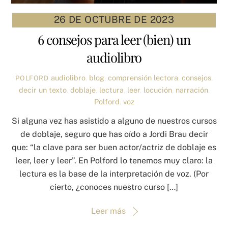
26 DE OCTUBRE DE 2023
6 consejos para leer (bien) un
audiolibro
audiolibro
,
blog
,
comprensión lectora
,
consejos
,
POLFORD
decir un texto
,
doblaje
,
lectura
,
leer
,
locución
,
narración
,
Polford
,
voz
Si alguna vez has asistido a alguno de nuestros cursos
de doblaje, seguro que has oído a Jordi Brau decir
que: “la clave para ser buen actor/actriz de doblaje es
leer, leer y leer”. En Polford lo tenemos muy claro: la
lectura es la base de la interpretación de voz. (Por
cierto, ¿conoces nuestro curso […]
Leer más